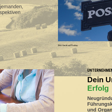
 jemanden,
spektiven
Bild: Geralt auf Pixabay
UNTERNEHME
Dein U
Erfolg
Neugründu
Führungsk
und Organ