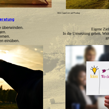
Bild: CapeCom auf Pixabay
eratung
e überwinden.
Eigene Ziel
gen.
In die Umsetzung gehen. Wid
ernen.
ge
en einüben.