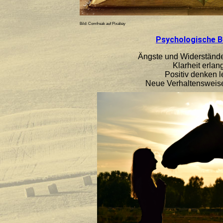
Bild: Comfreak auf Pixabay
Psychologische B
Ängste und Widerständ
Klarheit erlan
Positiv denken l
Neue Verhaltensweis