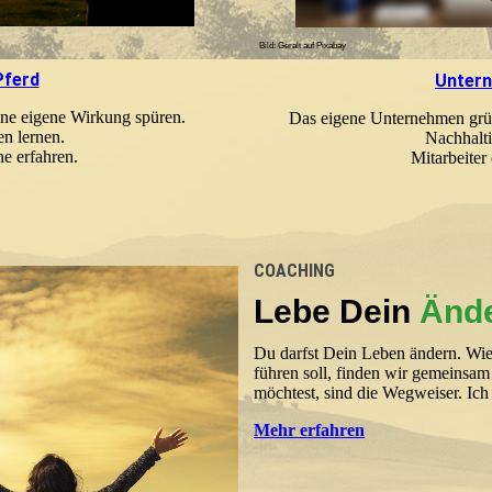
Bild: Geralt auf Pixabay
Pferd
Unter
ine eigene Wirkung spüren.
Das eigene Unternehmen grün
en lernen.
Nachhalti
e erfahren.
Mitarbeiter
COACHING
Lebe Dein
Änd
Du darfst Dein Leben ändern. W
führen soll, finden wir gemeinsa
möchtest, sind die Wegweiser. Ich 
Mehr erfahren