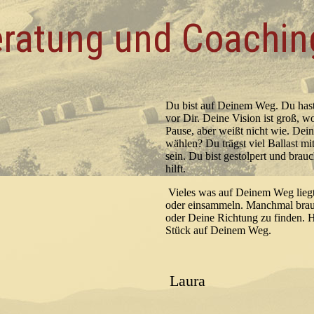
Beratung und Coachin
Du bist auf Deinem Weg. Du hast 
vor Dir. Deine Vision ist groß, 
Pause, aber weißt nicht wie. Dei
wählen? Du trägst viel Ballast mit
sein. Du bist gestolpert und brau
hilft.
Vieles was auf Deinem Weg liegt
oder einsammeln. Manchmal brau
oder Deine Richtung zu finden. Hi
Stück auf Deinem Weg.
Laura